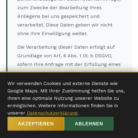
zum Zwecke der Bearbeitung Ihres
Anliegens bei uns gespeichert und
verarbeitet. Diese Daten geben wir nicht
ohne Ihre Einwilligung weiter.
Die Verarbeitung dieser Daten erfolgt auf
Grundlage von Art. 6 Abs. 1 lit. b DSGVO,
sofern Ihre Anfrage mit der Erfüllung eines
Vertrags zusammenhängt oder zur
Durchführung vorvertraglicher
Wir verwenden Cookies und externe Dienste wie
Maßnahmen erforderlich ist. In allen
Google Maps. Mit Ihrer Zustimmung helfen Sie uns,
Ihnen eine optimale Nutzung unserer Website zu
übrigen Fällen beruht die Verarbeitung auf
ermöglichen. Weitere Informationen finden Sie in
Ihrer Einwilligung (Art. 6 Abs. 1 lit. a DSGVO)
unserer
Datenschutzerklärung
.
und/oder auf unseren berechtigten
AKZEPTIEREN
ABLEHNEN
Interessen (Art. 6 Abs. 1 lit. f DSGVO), da wir
ein berechtigtes Interesse an der effektiven